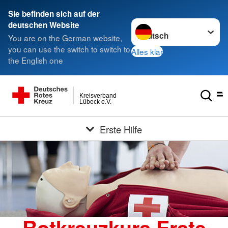
Sie befinden sich auf der
Sprache wechseln zu
deutschen Website
You are on the German website,
you can use the switch to switch to
Alles klar
the English one
Kreisverband
Lübeck e.V.
Erste Hilfe
Rotkreuzkurs Erste