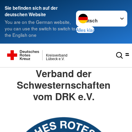
Sie befinden sich auf der
Sprache wechseln zu
deutschen Website
You are on the German website,
you can use the switch to switch to
Alles klar
the English one
Kreisverband
Lübeck e.V.
Verband der
Schwesternschaften
vom DRK e.V.