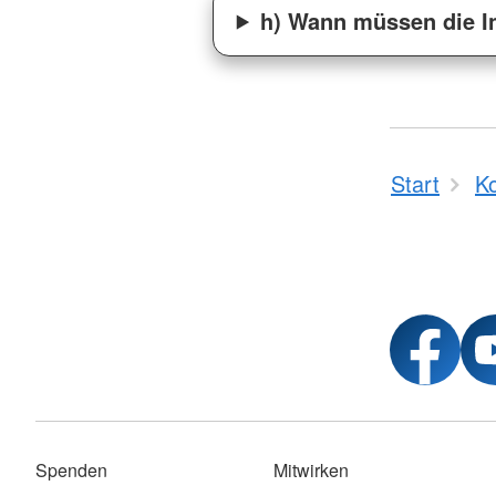
h) Wann müssen die In
Start
K
Spenden
Mitwirken