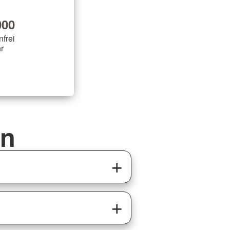
00
nfrei
r
en