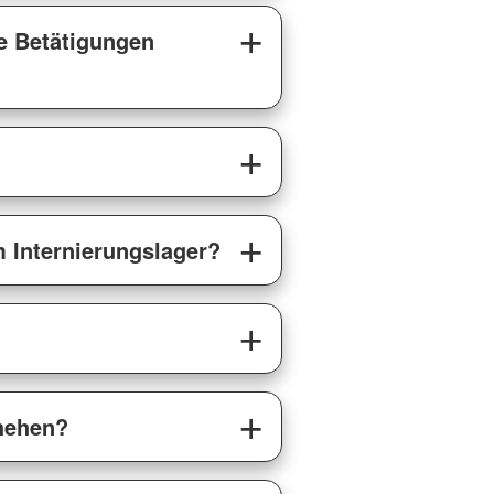
he Betätigungen
m Internierungslager?
chehen?