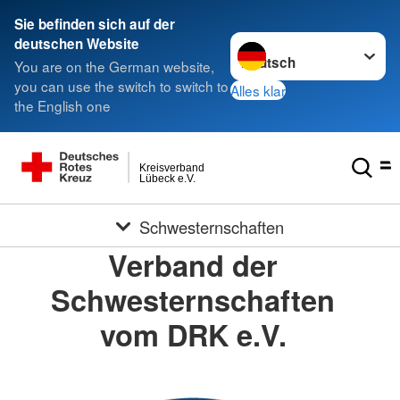
Sie befinden sich auf der
Sprache wechseln zu
deutschen Website
You are on the German website,
you can use the switch to switch to
Alles klar
the English one
Kreisverband
Lübeck e.V.
Schwesternschaften
Verband der
Schwesternschaften
vom DRK e.V.