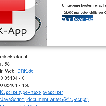
Umgebung kostenfrei auf e
- 26.000 mal Lebenshilfe vor O
Zum Download
alsekretariat
r. 58
lin Web:
DRK.de
30 85404 - 0
30 85404 - 450
<script type="text/javascript"
JavaScript">document.write('@');</script>