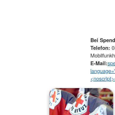
Bei Spend
Telefon:
03
Mobilfunkh
E-Mail:
spe
language="
<noscript