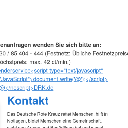
enanfragen wenden Sie sich bitte an:
0 / 85 404 - 444 (Festnetz: Übliche Festnetzpreis
öchstpreis: max. 42 ct/min.)
nderservice<script type="text/javascript"
JavaScript">document.write('@');</script>
>@</noscript>DRK.de
Kontakt
Das Deutsche Rote Kreuz rettet Menschen, hilft in
Notlagen, bietet Menschen eine Gemeinschaft,
steht den Armen und Bedürftigen bei und wacht