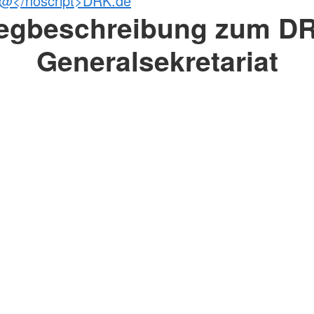
>@</noscript>DRK.de
egbeschreibung zum DR
Generalsekretariat