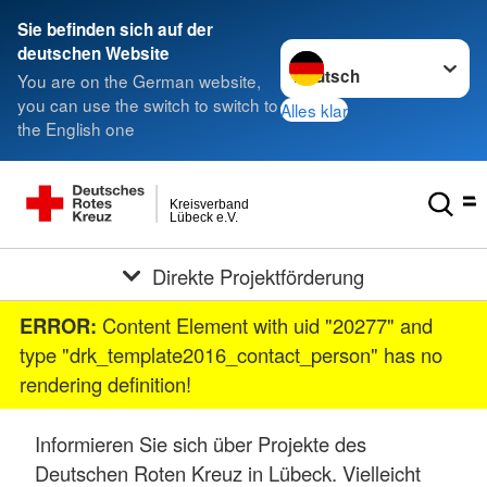
Sie befinden sich auf der
Sprache wechseln zu
deutschen Website
You are on the German website,
you can use the switch to switch to
Alles klar
the English one
Kreisverband
Lübeck e.V.
Direkte Projektförderung
ERROR:
Content Element with uid "20277" and
type "drk_template2016_contact_person" has no
rendering definition!
Informieren Sie sich über Projekte des
Deutschen Roten Kreuz in Lübeck. Vielleicht