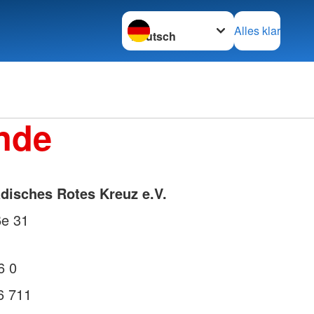
Sprache wechseln zu
Alles klar
nde
isches Rotes Kreuz e.V.
ße 31
6 0
6 711