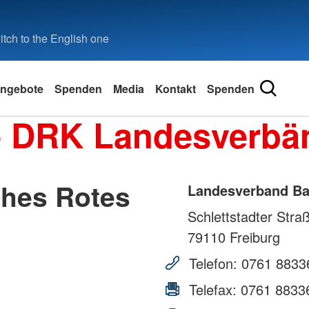
tch to the English one
ngebote
Spenden
Media
Kontakt
Spenden
e DRK Landesverbä
hes Rotes
Landesverband Bad
Schlettstadter Stra
79110
Freiburg
Telefon:
0761 8833
Telefax:
0761 8833