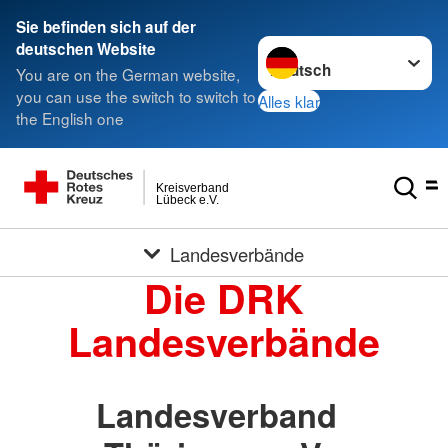
Sie befinden sich auf der
Sprache wechseln zu
deutschen Website
You are on the German website,
you can use the switch to switch to
Alles klar
the English one
Kreisverband
Lübeck e.V.
Landesverbände
Die DRK
Landesverbände
Landesverband