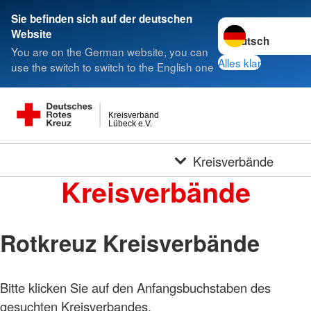
Sie befinden sich auf der deutschen
Sprache wechseln 
Website
You are on the German website, you can
Alles klar
use the switch to switch to the English one
Kreisverband
Lübeck e.V.
Kreisverbände
Kreisverbände
Rotkreuz Kreisverbände
Bitte klicken Sie auf den Anfangsbuchstaben des
Foto:
A.
gesuchten Kreisverbandes.
Zelck