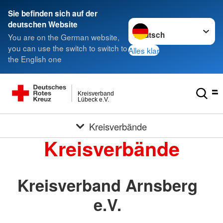
Sie befinden sich auf der
Sprache wechseln zu
deutschen Website
You are on the German website,
you can use the switch to switch to
Alles klar
the English one
Kreisverband
Lübeck e.V.
Kreisverbände
Kreisverbände
Kreisverband Arnsberg
e.V.