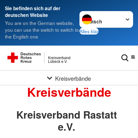
Sie befinden sich auf der
Sprache wechseln zu
deutschen Website
You are on the German website,
you can use the switch to switch to
Alles klar
the English one
Kreisverband
Lübeck e.V.
Kreisverbände
Kreisverbände
Kreisverband Rastatt
e.V.