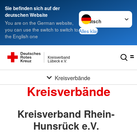
Sie befinden sich auf der
Sprache wechseln zu
deutschen Website
You are on the German website,
you can use the switch to switch to
Alles klar
the English one
Kreisverband
Lübeck e.V.
Kreisverbände
Kreisverbände
Kreisverband Rhein-
Hunsrück e.V.