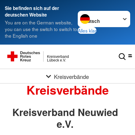
Sie befinden sich auf der
Sprache wechseln zu
deutschen Website
You are on the German website,
you can use the switch to switch to
Alles klar
the English one
Kreisverband
Lübeck e.V.
Kreisverbände
Kreisverbände
Kreisverband Neuwied
e.V.