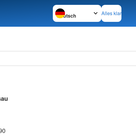
Sprache wechseln zu
Alles klar
sau
90