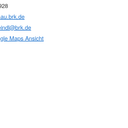
928
sau.brk.de
eindl@brk.de
ogle Maps Ansicht