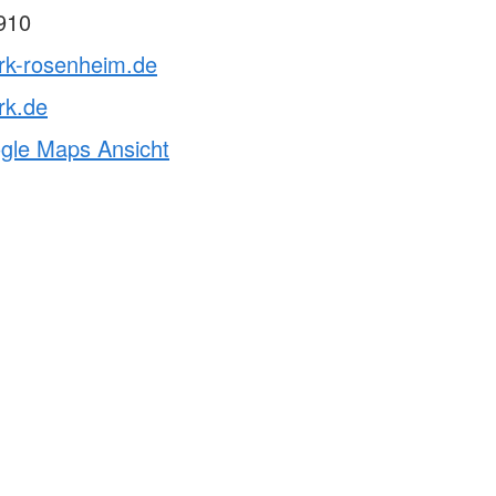
910
brk-rosenheim.de
rk.de
ogle Maps Ansicht