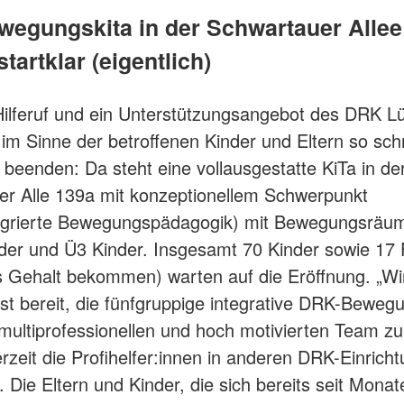
egungskita in der Schwartauer Allee i
tartklar (eigentlich)
 Hilferuf und ein Unterstützungsangebot des DRK 
im Sinne der betroffenen Kinder und Eltern so schn
 beenden: Da steht eine vollausgestatte KiTa in de
r Alle 139a mit konzeptionellem Schwerpunkt
tegrierte Bewegungspädagogik) mit Bewegungsräum
der und Ü3 Kinder. Insgesamt 70 Kinder sowie 17 
ts Gehalt bekommen) warten auf die Eröffnung. „Wir
st bereit, die fünfgruppige integrative DRK-Beweg
multiprofessionellen und hoch motivierten Team zu
rzeit die Profihelfer:innen in anderen DRK-Einrich
. Die Eltern und Kinder, die sich bereits seit Monat