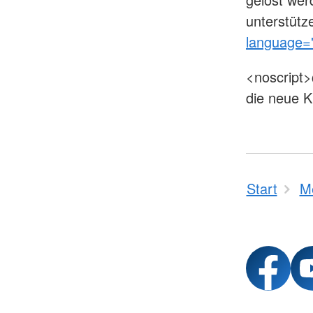
unterstütz
language="
<noscript>
die neue K
Start
M