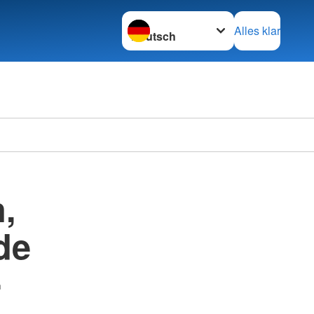
Sprache wechseln zu
Alles klar
,
de
-