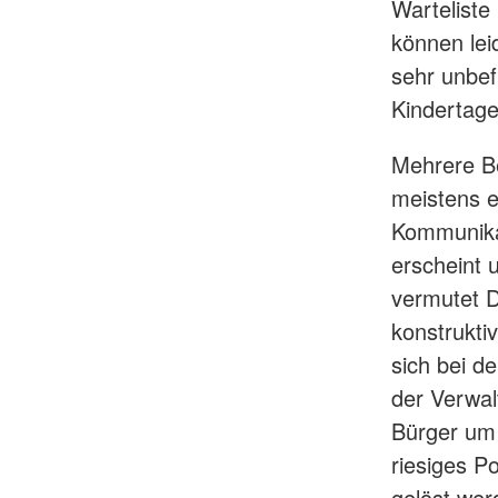
Warteliste
können leid
sehr unbef
Kindertage
Mehrere Be
meistens e
Kommunikat
erscheint 
vermutet D
konstrukti
sich bei d
der Verwal
Bürger um 
riesiges P
gelöst wer