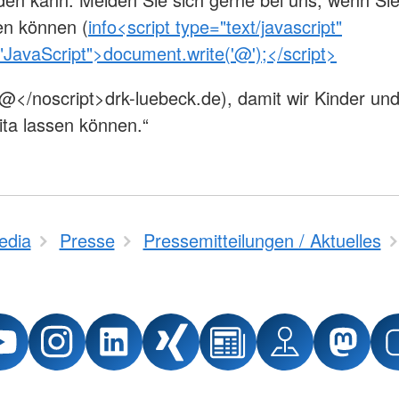
en können (
info<script type="text/javascript"
JavaScript">document.write('@');</script>
@</noscript>drk-luebeck.de), damit wir Kinder und 
ita lassen können.“
edia
Presse
Pressemitteilungen / Aktuelles