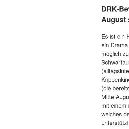
DRK-Bew
August s
Es ist ein
ein Drama 
möglich zu
Schwartaue
(alltagsin
Krippenkin
(die berei
Mitte Augu
mit einem 
welches de
unterstützt