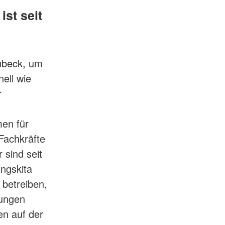
st seit
Lübeck, um
ell wie
r
en für
Fachkräfte
 sind seit
ungskita
 betreiben,
tungen
en auf der