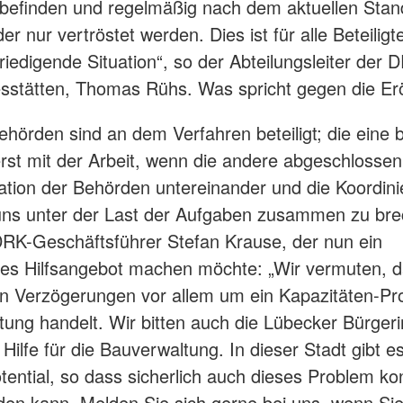
 befinden und regelmäßig nach dem aktuellen Stan
er nur vertröstet werden. Dies ist für alle Beteiligt
riedigende Situation“, so der Abteilungsleiter der 
sstätten, Thomas Rühs. Was spricht gegen die Er
hörden sind an dem Verfahren beteiligt; die eine 
rst mit der Arbeit, wenn die andere abgeschlossen 
ion der Behörden untereinander und die Koordini
uns unter der Last der Aufgaben zusammen zu bre
RK-Geschäftsführer Stefan Krause, der nun ein
ves Hilfsangebot machen möchte: „Wir vermuten, 
en Verzögerungen vor allem um ein Kapazitäten-Pr
tung handelt. Wir bitten auch die Lübecker Bürger
Hilfe für die Bauverwaltung. In dieser Stadt gibt es
otential, so dass sicherlich auch dieses Problem kon
den kann. Melden Sie sich gerne bei uns, wenn Si