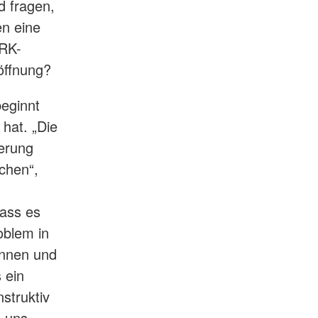
d fragen,
en eine
DRK-
öffnung?
beginnt
hat. „Die
erung
chen“,
dass es
oblem in
innen und
 ein
struktiv
e uns