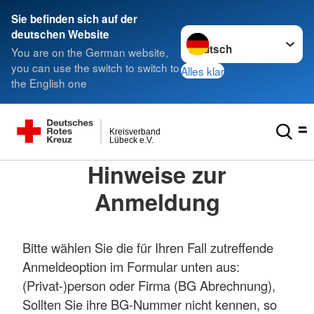
Sie befinden sich auf der
Sprache wechseln zu
deutschen Website
You are on the German website,
you can use the switch to switch to
Alles klar
the English one
Kreisverband
Lübeck e.V.
Hinweise zur
Anmeldung
Bitte wählen Sie die für Ihren Fall zutreffende
Anmeldeoption im Formular unten aus:
(Privat-)person oder Firma (BG Abrechnung),
Sollten Sie ihre BG-Nummer nicht kennen, so