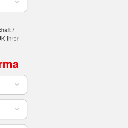
haft /
UK Ihrer
irma