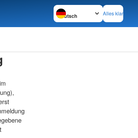
Sprache wechseln zu
Alles klar
g
 im
nung),
erst
Anmeldung
gegebene
t