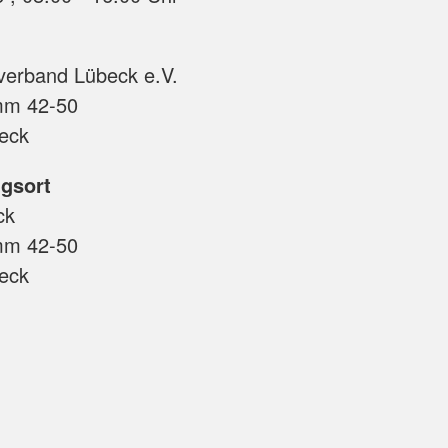
verband Lübeck e.V.
mm 42-50
eck
gsort
ck
mm 42-50
eck