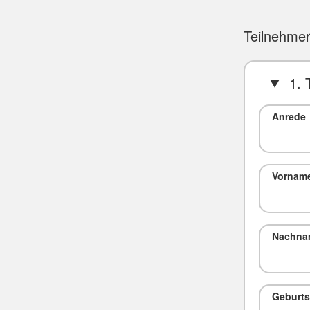
Teilnehmer
1. 
Anrede
Vornam
Nachna
Geburts