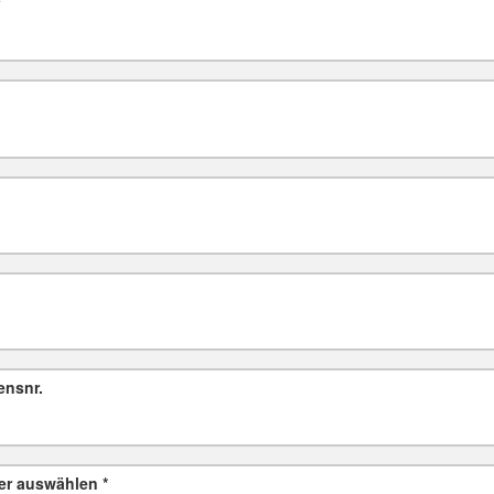
*
ensnr.
er auswählen
*