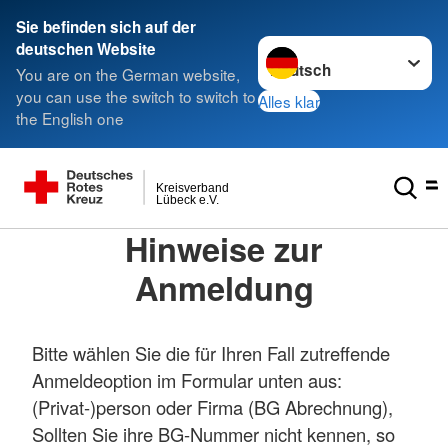
Sie befinden sich auf der
Sprache wechseln zu
deutschen Website
You are on the German website,
you can use the switch to switch to
Alles klar
the English one
Kreisverband
Lübeck e.V.
Hinweise zur
Anmeldung
Bitte wählen Sie die für Ihren Fall zutreffende
Anmeldeoption im Formular unten aus:
(Privat-)person oder Firma (BG Abrechnung),
Sollten Sie ihre BG-Nummer nicht kennen, so