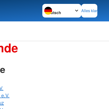
Sprache wechseln zu
Alles klar
nde
de
V.
 e.V.
uz