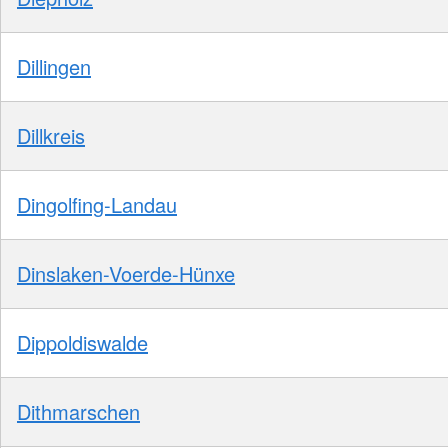
Dillingen
Dillkreis
Dingolfing-Landau
Dinslaken-Voerde-Hünxe
Dippoldiswalde
Dithmarschen