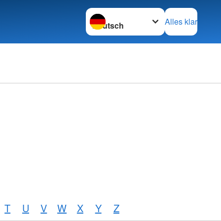
Sprache wechseln zu
Alles klar
T
U
V
W
X
Y
Z