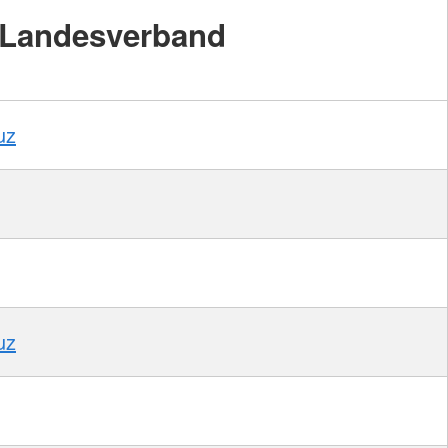
Landesverband
Foto:
A.
Zelck
/
DRKS
uz
uz