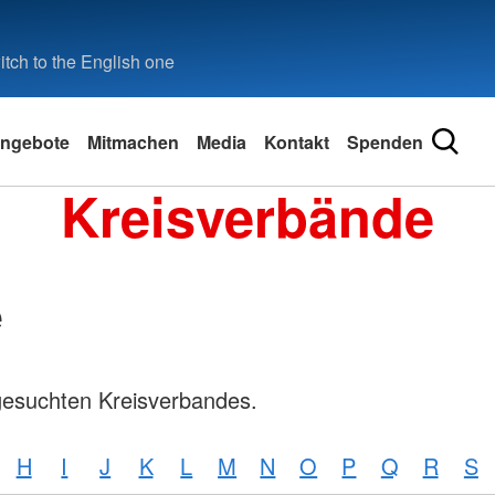
tch to the English one
ngebote
Mitmachen
Media
Kontakt
Spenden
Kreisverbände
e
gesuchten Kreisverbandes.
H
I
J
K
L
M
N
O
P
Q
R
S