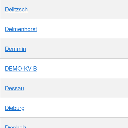
Delitzsch
Delmenhorst
Demmin
DEMO-KV B
Dessau
Dieburg
Diepholz