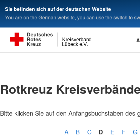
Sie befinden sich auf der deutschen Website
You are on the German website, you can use the switch to swi
A
Kreisverband
Lübeck e.V.
Rotkreuz Kreisverbänd
Bitte klicken Sie auf den Anfangsbuchstaben des 
A
B
C
D
E
F
G