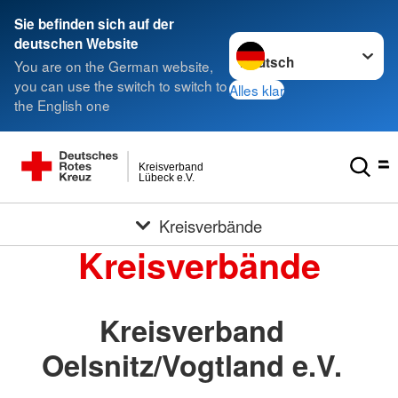
Sie befinden sich auf der
Sprache wechseln zu
deutschen Website
You are on the German website,
you can use the switch to switch to
Alles klar
the English one
Kreisverband
Lübeck e.V.
Kreisverbände
Kreisverbände
Kreisverband
Oelsnitz/Vogtland e.V.