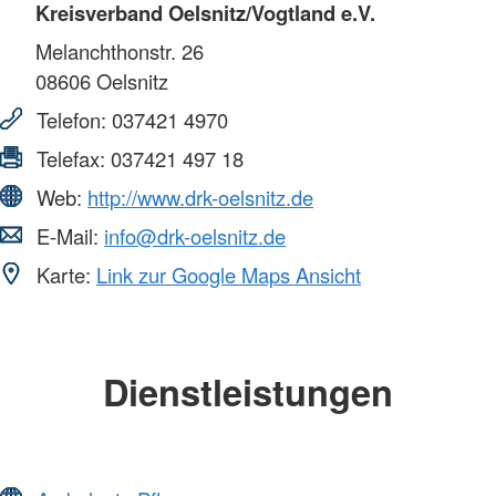
Kreisverband Oelsnitz/Vogtland e.V.
Melanchthonstr. 26
08606
Oelsnitz
Telefon:
037421 4970
Telefax:
037421 497 18
Web:
http://www.drk-oelsnitz.de
E-Mail:
info@drk-oelsnitz.de
Karte:
Link zur Google Maps Ansicht
Dienstleistungen