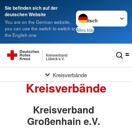
Sie befinden sich auf der
Sprache wechseln zu
deutschen Website
You are on the German website,
you can use the switch to switch to
Alles klar
the English one
Kreisverband
Lübeck e.V.
Kreisverbände
Kreisverbände
Kreisverband
Großenhain e.V.