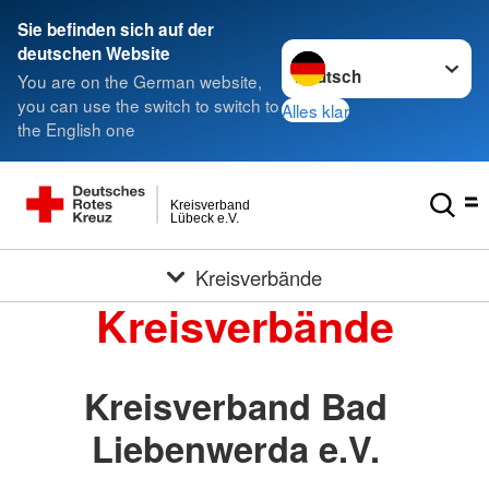
Sie befinden sich auf der
Sprache wechseln zu
deutschen Website
You are on the German website,
you can use the switch to switch to
Alles klar
the English one
Kreisverband
Lübeck e.V.
Kreisverbände
Kreisverbände
Kreisverband Bad
Liebenwerda e.V.