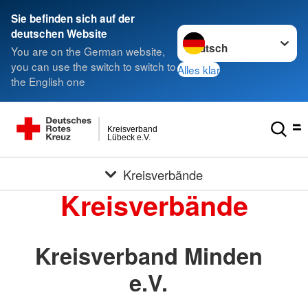
Sie befinden sich auf der
Sprache wechseln zu
deutschen Website
You are on the German website,
you can use the switch to switch to
Alles klar
the English one
Kreisverband
Lübeck e.V.
Kreisverbände
Kreisverbände
Kreisverband Minden
e.V.