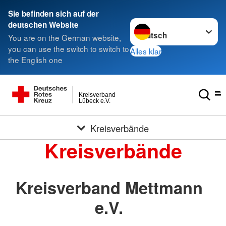
Sie befinden sich auf der
Sprache wechseln zu
deutschen Website
You are on the German website,
you can use the switch to switch to
Alles klar
the English one
Kreisverband
Lübeck e.V.
Kreisverbände
Kreisverbände
Kreisverband Mettmann
e.V.