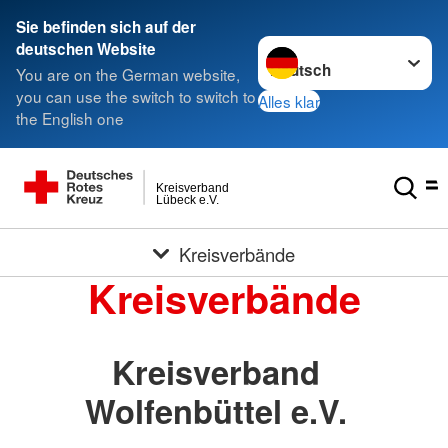
Sie befinden sich auf der
Sprache wechseln zu
deutschen Website
You are on the German website,
you can use the switch to switch to
Alles klar
the English one
Kreisverband
Lübeck e.V.
Kreisverbände
Kreisverbände
Kreisverband
Wolfenbüttel e.V.