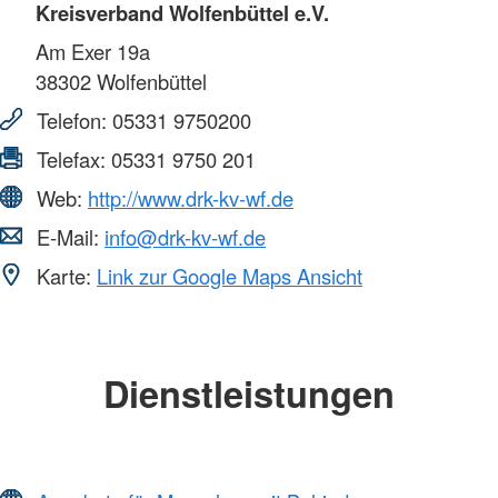
Kreisverband Wolfenbüttel e.V.
Am Exer 19a
38302
Wolfenbüttel
Telefon:
05331 9750200
Telefax:
05331 9750 201
Web:
http://www.drk-kv-wf.de
E-Mail:
info@drk-kv-wf.de
Karte:
Link zur Google Maps Ansicht
Dienstleistungen