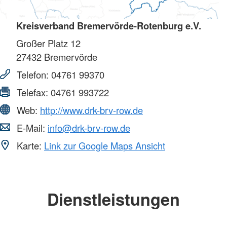
Kreisverband Bremervörde-Rotenburg e.V.
Großer Platz 12
27432
Bremervörde
Telefon:
04761 99370
Telefax:
04761 993722
Web:
http://www.drk-brv-row.de
E-Mail:
info@drk-brv-row.de
Karte:
Link zur Google Maps Ansicht
Dienstleistungen