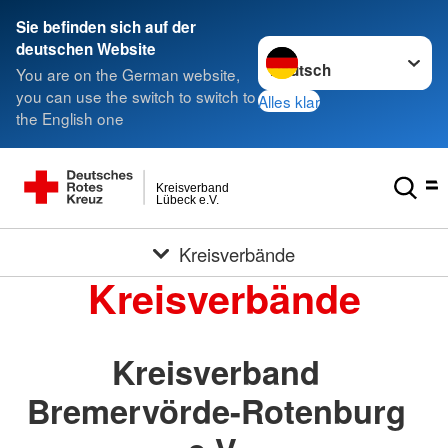
Sie befinden sich auf der
Sprache wechseln zu
deutschen Website
You are on the German website,
you can use the switch to switch to
Alles klar
the English one
Kreisverband
Lübeck e.V.
Kreisverbände
Kreisverbände
Kreisverband
Bremervörde-Rotenburg