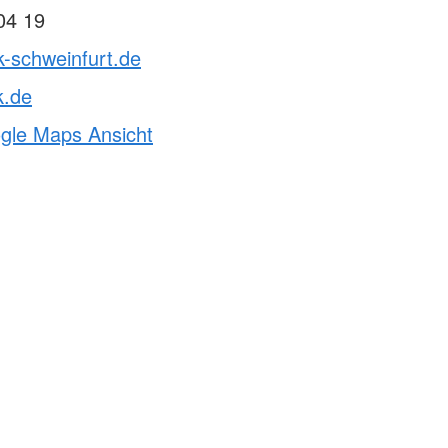
04 19
k-schweinfurt.de
k.de
ogle Maps Ansicht