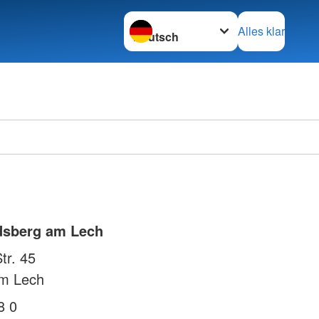
Sprache wechseln zu
Alles klar
dsberg am Lech
tr. 45
m Lech
8 0