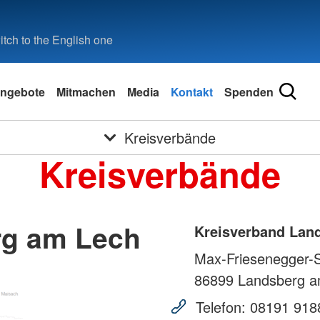
tch to the English one
ngebote
Mitmachen
Media
Kontakt
Spenden
Kreisverbände
Kreisverbände
rg am Lech
Kreisverband Lan
Max-Friesenegger-S
86899
Landsberg a
Telefon:
08191 918