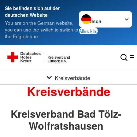
Sie befinden sich auf der
Sprache wechseln zu
deutschen Website
You are on the German website,
you can use the switch to switch to
Alles klar
the English one
Kreisverband
Lübeck e.V.
Kreisverbände
Kreisverbände
Kreisverband Bad Tölz-
Wolfratshausen